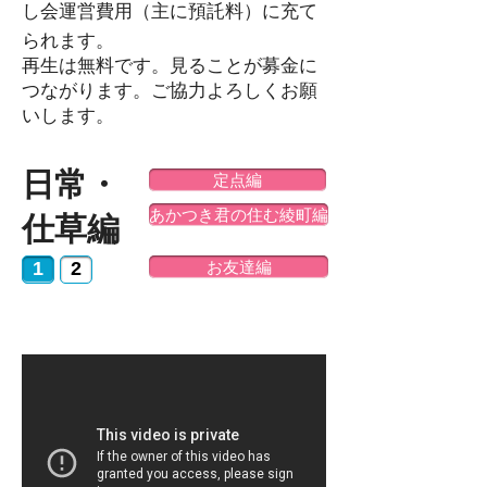
し会運営費用（主に預託料）に充て
られます。​​
再生は無料です。
見ることが募金に
つながります。ご協力よろしくお願
いします。
日常・
定点編
あかつき君の住む綾町編
仕草編
1
2
お友達編